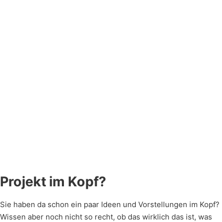
Verschwenden Sie kein
Für eine
Sehen Sie, was wir in 
Papier. Schreiben Sie
unverbindliche
Sozialen Medien so tre
uns einfach eine E-Mail
und
Über ein paar Gefällt-M
mit Ihrem Anliegen. Wir
kostenlose
Klicks würden wir uns
beantworten umgehend
Erstberatung
natürlich sehr freuen.
all Ihre Fragen.
genügt oftmals
ein kurzer
Telefonanruf.
Klingeln Sie
einfach mal
durch.
Projekt im Kopf?
Sie haben da schon ein paar Ideen und Vorstellungen im Kopf?
Wissen aber noch nicht so recht, ob das wirklich das ist, was