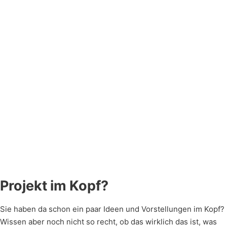
Verschwenden Sie kein
Für eine
Sehen Sie, was wir in 
Papier. Schreiben Sie
unverbindliche
Sozialen Medien so tre
uns einfach eine E-Mail
und
Über ein paar Gefällt-M
mit Ihrem Anliegen. Wir
kostenlose
Klicks würden wir uns
beantworten umgehend
Erstberatung
natürlich sehr freuen.
all Ihre Fragen.
genügt oftmals
ein kurzer
Telefonanruf.
Klingeln Sie
einfach mal
durch.
Projekt im Kopf?
Sie haben da schon ein paar Ideen und Vorstellungen im Kopf?
Wissen aber noch nicht so recht, ob das wirklich das ist, was