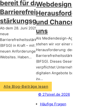
bereit für das
Webdesign:
Barrierefreiheits­
Herausforderungen
stärkungsgesetz?
und Chancen für
Ab dem 28. Juni 2025 tritt das
uns
neue
Als Mediendesign-Agentur
Barrierefreiheitsstärkungsgesetz
stehen wir vor einer neuen
(BFSG) in Kraft – mit zahlreichen
Herausforderung: dem
neuen Anforderungen an
Barrierefreiheitsstärkungsgesetz
Websites. Haben…
(BFSG). Dieses Gesetz
verpflichtet Unternehmen, ihre
digitalen Angebote barrierefrei
zu…
Alle Blog-Beiträge lesen
© 27pixel.de 2026
Häufige Fragen