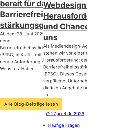
bereit für das
Webdesign:
Barrierefreiheits­
Herausforderungen
stärkungsgesetz?
und Chancen für
Ab dem 28. Juni 2025 tritt das
uns
neue
Als Mediendesign-Agentur
Barrierefreiheitsstärkungsgesetz
stehen wir vor einer neuen
(BFSG) in Kraft – mit zahlreichen
Herausforderung: dem
neuen Anforderungen an
Barrierefreiheitsstärkungsgesetz
Websites. Haben…
(BFSG). Dieses Gesetz
verpflichtet Unternehmen, ihre
digitalen Angebote barrierefrei
zu…
Alle Blog-Beiträge lesen
© 27pixel.de 2026
Häufige Fragen