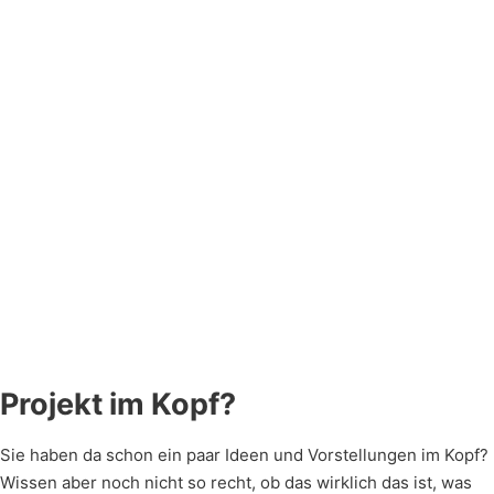
Verschwenden Sie kein
Für eine
Sehen Sie, was wir in 
Papier. Schreiben Sie
unverbindliche
Sozialen Medien so tre
uns einfach eine E-Mail
und
Über ein paar Gefällt-M
mit Ihrem Anliegen. Wir
kostenlose
Klicks würden wir uns
beantworten umgehend
Erstberatung
natürlich sehr freuen.
all Ihre Fragen.
genügt oftmals
ein kurzer
Telefonanruf.
Klingeln Sie
einfach mal
durch.
Projekt im Kopf?
Sie haben da schon ein paar Ideen und Vorstellungen im Kopf?
Wissen aber noch nicht so recht, ob das wirklich das ist, was